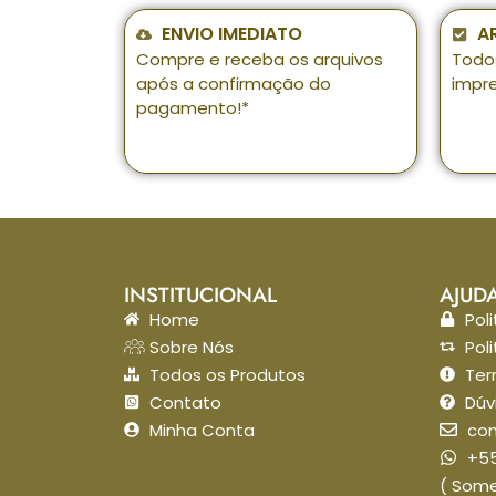
ENVIO IMEDIATO
A
Compre e receba os arquivos
Todo
após a confirmação do
impr
pagamento!*
INSTITUCIONAL
AJUD
Home
Pol
Sobre Nós
Pol
Todos os Produtos
Ter
Contato
Dúv
Minha Conta
con
+55
( Som