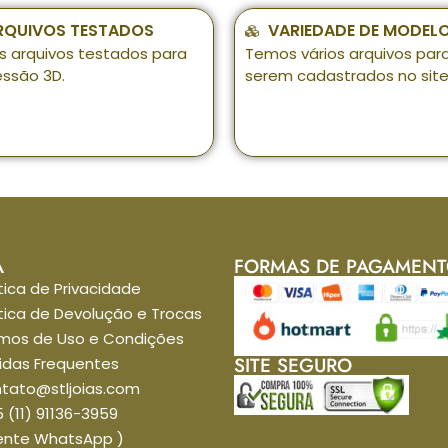
RQUIVOS TESTADOS
VARIEDADE DE MODEL
s arquivos testados para
Temos vários arquivos par
essão 3D.
serem cadastrados no site
A
FORMAS DE PAGAMEN
itica de Privacidade
itica de Devolução e Trocas
mos de Uso e Condições
SITE SEGURO
idas Frequentes
tato@stljoias.com
 (11) 91136-3959
ente WhatsApp )