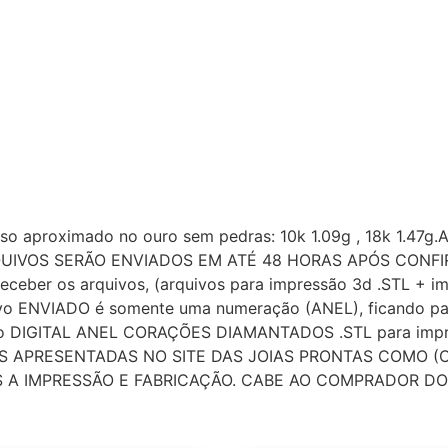
eso aproximado no ouro sem pedras: 10k 1.09g , 18k 1.47g
US ARQUIVOS SERÃO ENVIADOS EM ATÉ 48 HORAS APÓS CO
er os arquivos, (arquivos para impressão 3d .STL + ima
ivo ENVIADO é somente uma numeração (ANEL), ficando pa
uivo DIGITAL ANEL CORAÇÕES DIAMANTADOS .STL para impr
 APRESENTADAS NO SITE DAS JOIAS PRONTAS COMO (CO
A IMPRESSÃO E FABRICAÇÃO. CABE AO COMPRADOR DO 