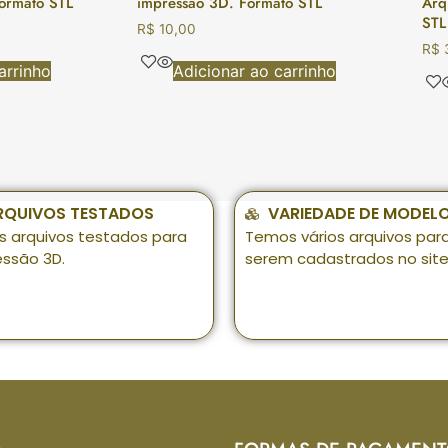
ormato STL
impressão 3D. Formato STL
Arq
STL
R$
10,00
R$
arrinho
Adicionar ao carrinho
RQUIVOS TESTADOS
VARIEDADE DE MODEL
s arquivos testados para
Temos vários arquivos par
essão 3D.
serem cadastrados no site