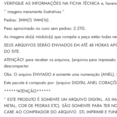
VERIFIQUE AS INFORMAÇÕES NA FICHA TÉCNICA e, havendo d
” imagens meramente ilustrativas ”
Pedras: 3MM(1) 1MM(16) .
Peso aproximado no ouro sem pedras: 2.27G.
As imagens do(s) módulo(s) que compõe a peça estão todas nes
SEUS ARQUIVOS SERÃO ENVIADOS EM ATÉ 48 HORAS A
DO SITE.
ATENÇÃO! para receber os arquivos, (arquivos para impressão 
descompactar.
Obs: O arquivo ENVIADO é somente uma numeração (ANEL), fic
Este pacote é composto por: (arquivo DIGITAL ANEL CORAÇÕES
******ATENÇÃO******
” ESTE PRODUTO É SOMENTE UM ARQUIVO DIGITAL. AS I
METAL, COR DE PEDRAS ETC). SÃO SOMENTE PARA TER 
CABE AO COMPRADOR DO ARQUIVO .STL IMPRIMIR E FU