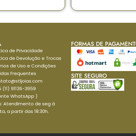
A
FORMAS DE PAGAMEN
itica de Privacidade
itica de Devolução e Trocas
mos de Uso e Condições
idas Frequentes
SITE SEGURO
tato@stljoias.com
 (11) 91136-3959
ente WhatsApp )
: Atendimento de seg à
ta, a partir das 18:30h.