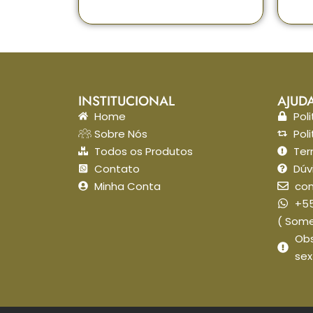
INSTITUCIONAL
AJUD
Home
Pol
Sobre Nós
Pol
Todos os Produtos
Ter
Contato
Dúv
Minha Conta
con
+55
( Som
Obs
sex