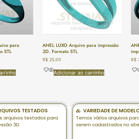
ivo para
ANEL LUXO Arquivo para impressão
ANE
o STL
3D. Formato STL
imp
R$
25,00
R$
arrinho
Adicionar ao carrinho
RQUIVOS TESTADOS
VARIEDADE DE MODEL
s arquivos testados para
Temos vários arquivos par
essão 3D.
serem cadastrados no site