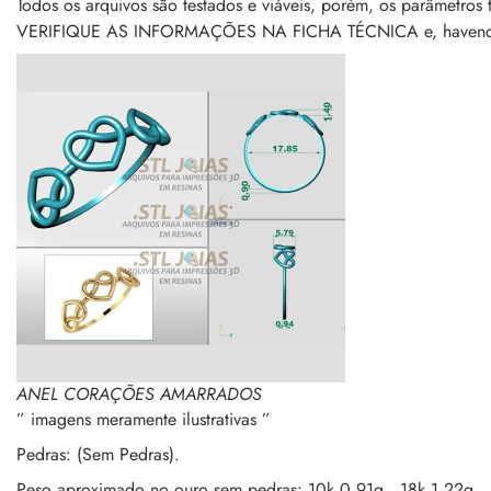
Todos os arquivos são testados e viáveis, porém, os parâmetros 
VERIFIQUE AS INFORMAÇÕES NA FICHA TÉCNICA e, havendo d
ANEL CORAÇÕES AMARRADOS
” imagens meramente ilustrativas ”
Pedras: (Sem Pedras).
Peso aproximado no ouro sem pedras: 10k 0.91g , 18k 1.22g.