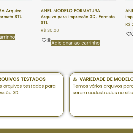
A Arquivo
ANEL MODELO FORMATURA
ANE
ormato STL
Arquivo para impressão 3D. Formato
imp
STL
R$
2
R$
30,00
arrinho
Adicionar ao carrinho
RQUIVOS TESTADOS
VARIEDADE DE MODEL
s arquivos testados para
Temos vários arquivos par
essão 3D.
serem cadastrados no site