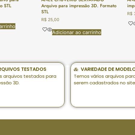
o STL
Arquivo para impressão 3D. Formato
imp
STL
R$
R$
25,00
arrinho
Adicionar ao carrinho
RQUIVOS TESTADOS
VARIEDADE DE MODEL
s arquivos testados para
Temos vários arquivos par
essão 3D.
serem cadastrados no site