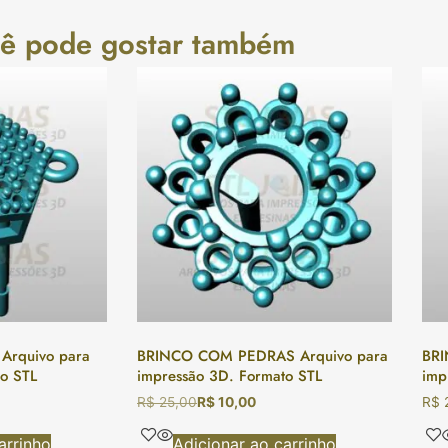
ê pode gostar também
rquivo para
BRINCO COM PEDRAS Arquivo para
BRI
o STL
impressão 3D. Formato STL
imp
R$
25,00
R$
10,00
R$
arrinho
Adicionar ao carrinho